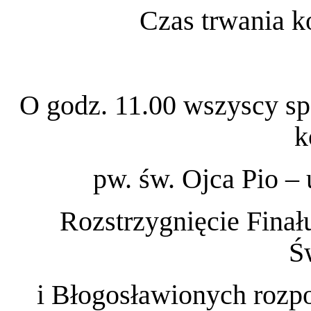
Czas trwania k
O godz. 11.00 wszyscy sp
k
pw. św. Ojca Pio –
Rozstrzygnięcie Finał
Ś
i Błogosławionych rozpo