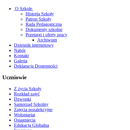
O Szkole
Historia Szkoły
Patron Szkoły
Rada Pedagogiczna
Dokumenty szkolne
Przetargi i oferty pracy
Archiwum
Dziennik internetowy
Nabór
Kontakt
Galeria
Deklaracja Dostępności
Uczniowie
Z życia Szkoły
Rozkład zajęć
Dzwonki
Samorząd Szkolny
Zajęcia pozalekcyjne
Wolontariat
Osiągnięcia
Edukacja Globalna