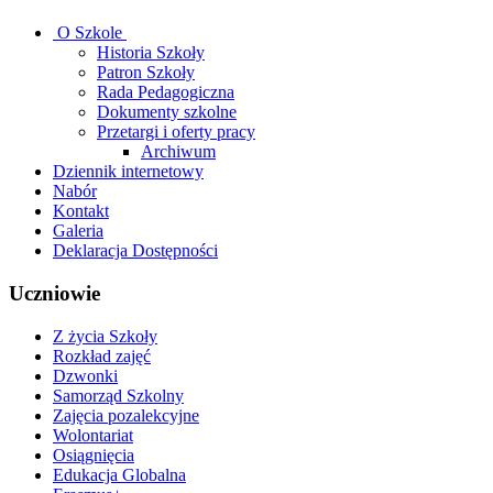
O Szkole
Historia Szkoły
Patron Szkoły
Rada Pedagogiczna
Dokumenty szkolne
Przetargi i oferty pracy
Archiwum
Dziennik internetowy
Nabór
Kontakt
Galeria
Deklaracja Dostępności
Uczniowie
Z życia Szkoły
Rozkład zajęć
Dzwonki
Samorząd Szkolny
Zajęcia pozalekcyjne
Wolontariat
Osiągnięcia
Edukacja Globalna