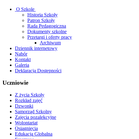
O Szkole
Historia Szkoły
Patron Szkoły
Rada Pedagogiczna
Dokumenty szkolne
Przetargi i oferty pracy
Archiwum
Dziennik internetowy
Nabór
Kontakt
Galeria
Deklaracja Dostępności
Uczniowie
Z życia Szkoły
Rozkład zajęć
Dzwonki
Samorząd Szkolny
Zajęcia pozalekcyjne
Wolontariat
Osiągnięcia
Edukacja Globalna