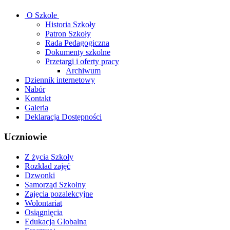
O Szkole
Historia Szkoły
Patron Szkoły
Rada Pedagogiczna
Dokumenty szkolne
Przetargi i oferty pracy
Archiwum
Dziennik internetowy
Nabór
Kontakt
Galeria
Deklaracja Dostępności
Uczniowie
Z życia Szkoły
Rozkład zajęć
Dzwonki
Samorząd Szkolny
Zajęcia pozalekcyjne
Wolontariat
Osiągnięcia
Edukacja Globalna