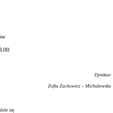
ów
8.00
Dyrektor
Zofia Zachowicz – Michałowska
zie się