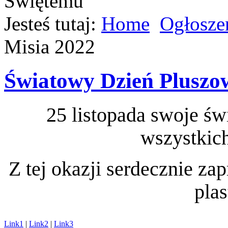
Jesteś tutaj:
Home
Ogłosze
Misia 2022
Światowy Dzień Pluszo
25 listopada swoje św
wszystkic
Z tej okazji serdecznie z
pla
Link1
|
Link2
|
Link3