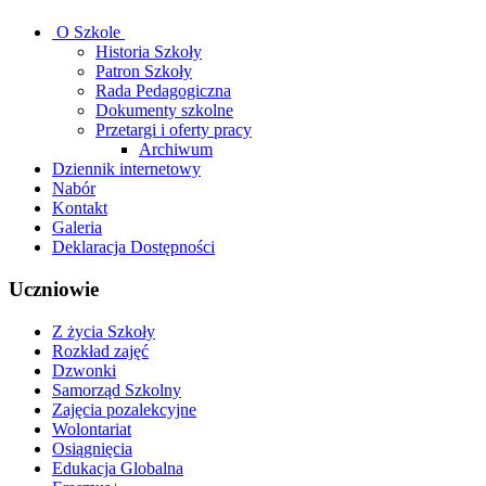
O Szkole
Historia Szkoły
Patron Szkoły
Rada Pedagogiczna
Dokumenty szkolne
Przetargi i oferty pracy
Archiwum
Dziennik internetowy
Nabór
Kontakt
Galeria
Deklaracja Dostępności
Uczniowie
Z życia Szkoły
Rozkład zajęć
Dzwonki
Samorząd Szkolny
Zajęcia pozalekcyjne
Wolontariat
Osiągnięcia
Edukacja Globalna