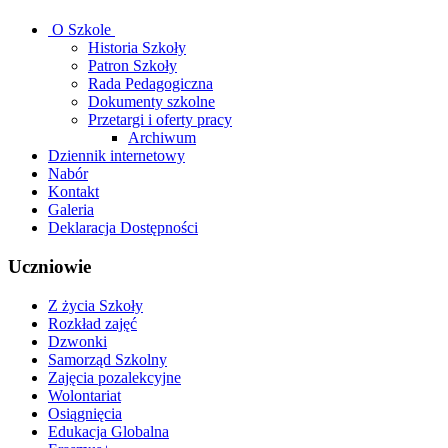
O Szkole
Historia Szkoły
Patron Szkoły
Rada Pedagogiczna
Dokumenty szkolne
Przetargi i oferty pracy
Archiwum
Dziennik internetowy
Nabór
Kontakt
Galeria
Deklaracja Dostępności
Uczniowie
Z życia Szkoły
Rozkład zajęć
Dzwonki
Samorząd Szkolny
Zajęcia pozalekcyjne
Wolontariat
Osiągnięcia
Edukacja Globalna