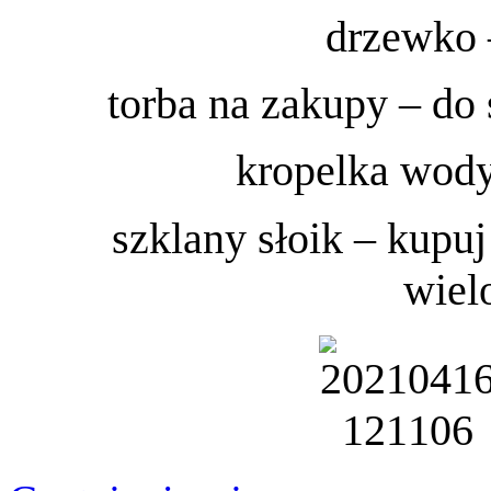
drzewko –
torba na zakupy – do 
kropelka wody
szklany słoik – kupu
wiel